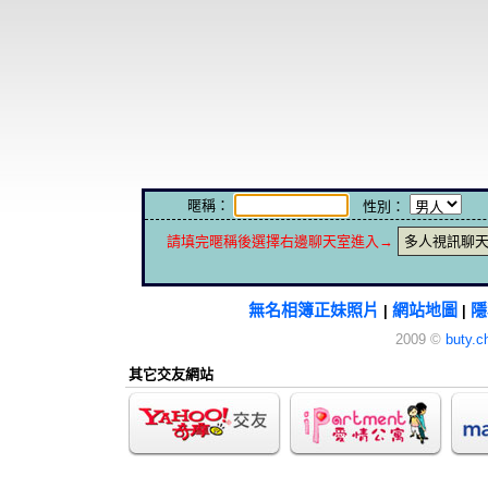
暱稱：
性別：
請填完暱稱後選擇右邊聊天室進入→
多人視訊聊
無名相簿正妹照片
網站地圖
隱
|
|
2009 ©
buty.c
其它交友網站